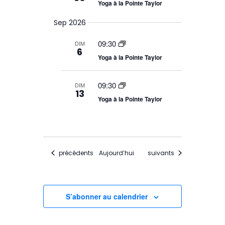
Yoga à la Pointe Taylor
Sep 2026
09:30
DIM
6
Yoga à la Pointe Taylor
09:30
DIM
13
Yoga à la Pointe Taylor
Évènements
Évènements
précédents
Aujourd’hui
suivants
S’abonner au calendrier