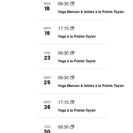
e
e
09:30
MAR
18
s
Yoga Maman & bébés à la Pointe Taylor
s
É
v
É
è
17:15
MER
n
19
v
e
Yoga à la Pointe-Taylor
m
è
e
09:30
n
DIM
n
23
t
Yoga à la Pointe Taylor
e
s
m
09:30
MAR
25
e
Yoga Maman & bébés à la Pointe Taylor
n
17:15
MER
t
26
Yoga à la Pointe-Taylor
09:30
DIM
30