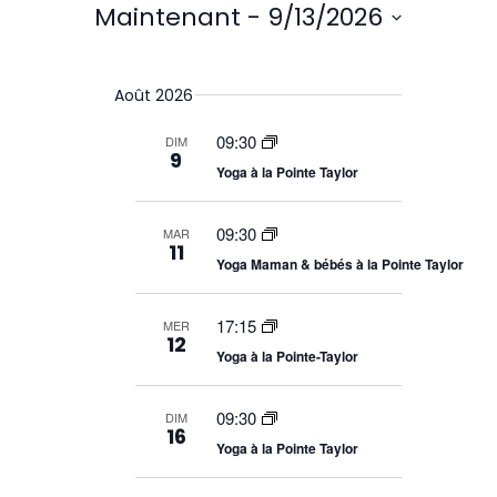
e
Maintenant
 - 
9/13/2026
e
a
c
é
S
h
c
s
v
e
é
h
u
r
l
i
Août 2026
e
c
m
e
r
h
g
é
c
09:30
DIM
e
c
9
t
a
e
Yoga à la Pointe Taylor
h
i
t
t
e
n
o
a
09:30
MAR
n
i
11
v
n
Yoga Maman & bébés à la Pointe Taylor
i
o
e
g
z
a
n
17:15
MER
l
t
12
d
Yoga à la Pointe-Taylor
a
i
o
d
e
n
a
09:30
DIM
d
v
t
16
e
Yoga à la Pointe Taylor
e
v
u
u