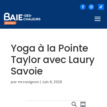
Yoga à la Pointe
Taylor avec Laury
Savoie
par
mrcavignon
|
Juin 8, 2026
Évènements
N
R
R
R