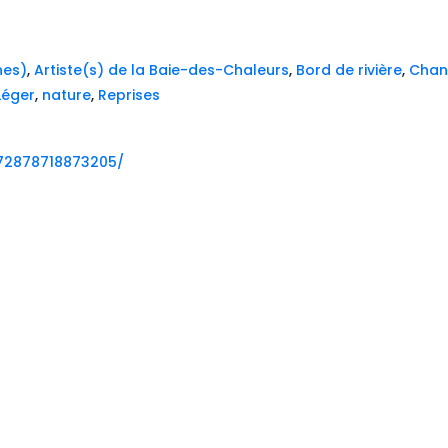
nes)
,
Artiste(s) de la Baie-des-Chaleurs
,
Bord de rivière
,
Chan
Léger
,
nature
,
Reprises
72878718873205/