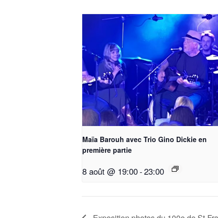
Maïa Barouh avec Trio Gino Dickie en
première partie
8 août @ 19:00
23:00
-
Exposition photos du 100e de St-Fra