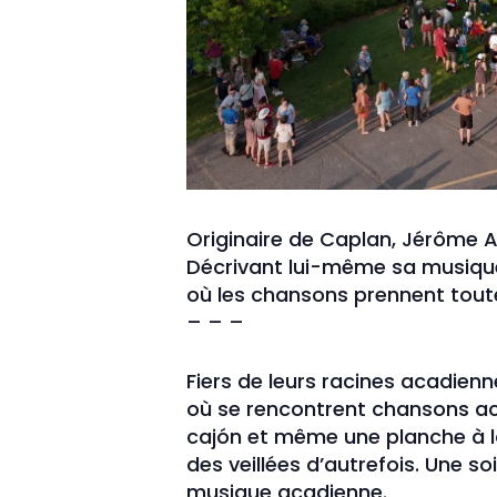
Originaire de Caplan, Jérôme A
Décrivant lui-même sa musique
où les chansons prennent toute 
– – –
Fiers de leurs racines acadienn
où se rencontrent chansons aca
cajón et même une planche à la
des veillées d’autrefois. Une so
musique acadienne.