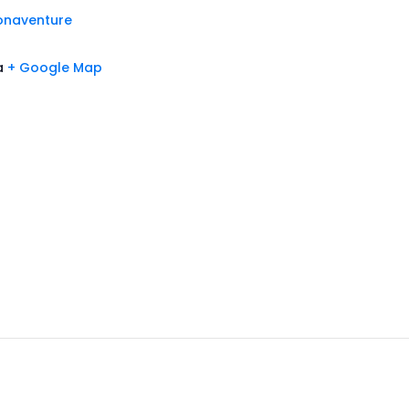
Bonaventure
a
+ Google Map