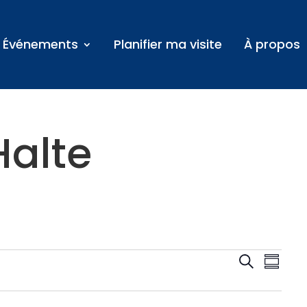
Événements
Planifier ma visite
À propos
Halte
ents
R
N
R
R
e
é
a
c
s