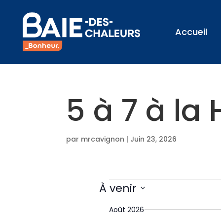
Accueil
5 à 7 à la 
par
mrcavignon
|
Juin 23, 2026
Évènem
À venir
S
Août 2026
é