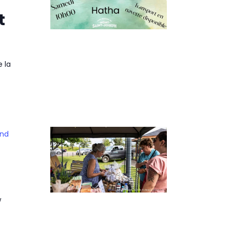
t
e la
ond
w