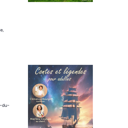
e,
e-du-