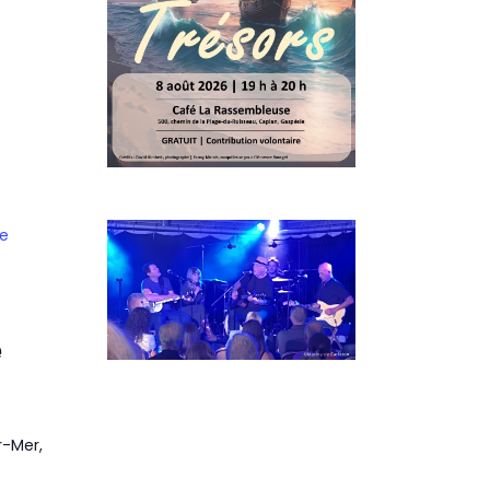
de
e
r-Mer,