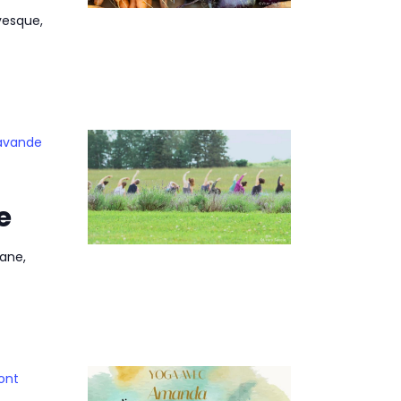
vesque,
lavande
e
ane,
ont