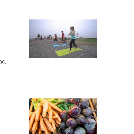
QC,
e