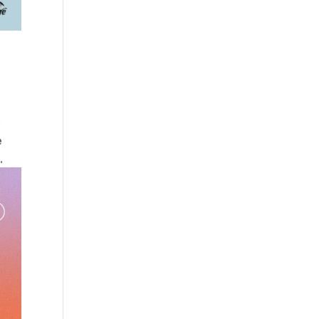
e
e
.