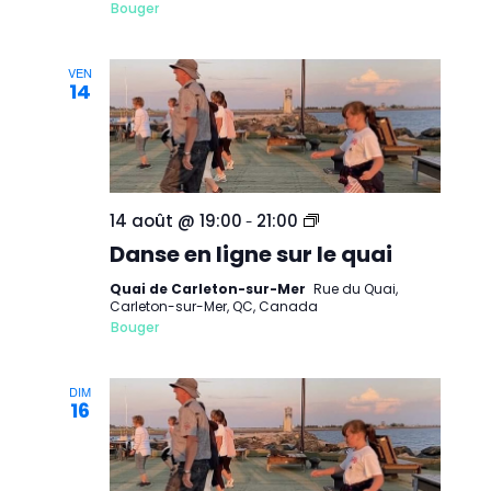
de
Bouger
Carleton-
sur-
Mer
VEN
14
Danse
14 août @ 19:00
21:00
-
en
Danse en ligne sur le quai
ligne
sur
le
Quai de Carleton-sur-Mer
Rue du Quai,
quai
Carleton-sur-Mer, QC, Canada
de
Bouger
Carleton-
sur-
Mer
DIM
16