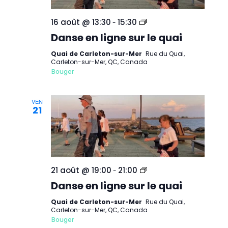
Danse
16 août @ 13:30
15:30
-
en
Danse en ligne sur le quai
ligne
sur
le
Quai de Carleton-sur-Mer
Rue du Quai,
quai
Carleton-sur-Mer, QC, Canada
de
Bouger
Carleton-
sur-
Mer
VEN
21
Danse
21 août @ 19:00
21:00
-
en
Danse en ligne sur le quai
ligne
sur
le
Quai de Carleton-sur-Mer
Rue du Quai,
quai
Carleton-sur-Mer, QC, Canada
de
Bouger
Carleton-