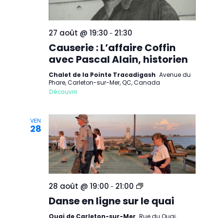
27 août @ 19:30
21:30
-
Causerie : L’affaire Coffin
avec Pascal Alain, historien
Chalet de la Pointe Tracadigash
Avenue du
Phare, Carleton-sur-Mer, QC, Canada
Découvrir
VEN
28
Danse
28 août @ 19:00
21:00
-
en
Danse en ligne sur le quai
ligne
sur
le
Quai de Carleton-sur-Mer
Rue du Quai,