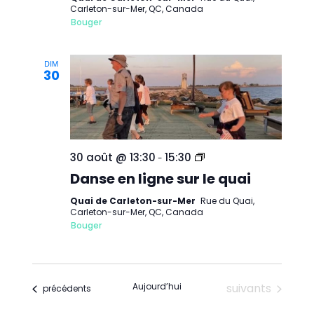
quai
Carleton-sur-Mer, QC, Canada
de
Bouger
Carleton-
sur-
Mer
DIM
30
Danse
30 août @ 13:30
15:30
-
en
Danse en ligne sur le quai
ligne
sur
le
Quai de Carleton-sur-Mer
Rue du Quai,
quai
Carleton-sur-Mer, QC, Canada
de
Bouger
Carleton-
sur-
Mer
Évènements
Aujourd’hui
suivants
Évènements
précédents