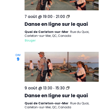
Danse
7 août @ 19:00
21:00
-
en
Danse en ligne sur le quai
ligne
sur
le
Quai de Carleton-sur-Mer
Rue du Quai,
quai
Carleton-sur-Mer, QC, Canada
de
Bouger
Carleton-
sur-
Mer
DIM
9
Danse
9 août @ 13:30
15:30
-
en
Danse en ligne sur le quai
ligne
sur
le
Quai de Carleton-sur-Mer
Rue du Quai,
quai
Carleton-sur-Mer, QC, Canada