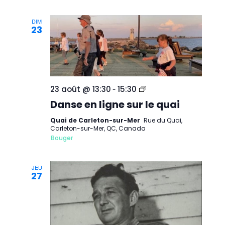
sur-
Mer
DIM
23
Danse
23 août @ 13:30
15:30
-
en
Danse en ligne sur le quai
ligne
sur
le
Quai de Carleton-sur-Mer
Rue du Quai,
quai
Carleton-sur-Mer, QC, Canada
de
Bouger
Carleton-
sur-
Mer
JEU
27