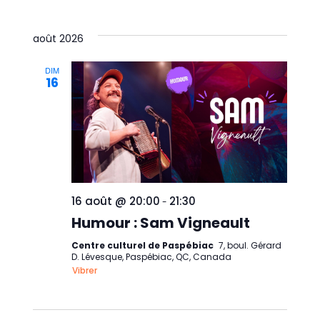
une
date.
août 2026
DIM
16
16 août @ 20:00
21:30
-
Humour : Sam Vigneault
Centre culturel de Paspébiac
7, boul. Gérard
D. Lévesque, Paspébiac, QC, Canada
Vibrer