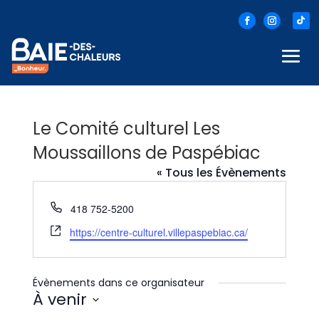
Le Comité culturel Les
Moussaillons de Paspébiac
« Tous les Évènements
Téléphone
418 752-5200
Site
https://centre-culturel.villepaspebiac.ca/
web
Évènements dans ce organisateur
À venir
Sélectionnez