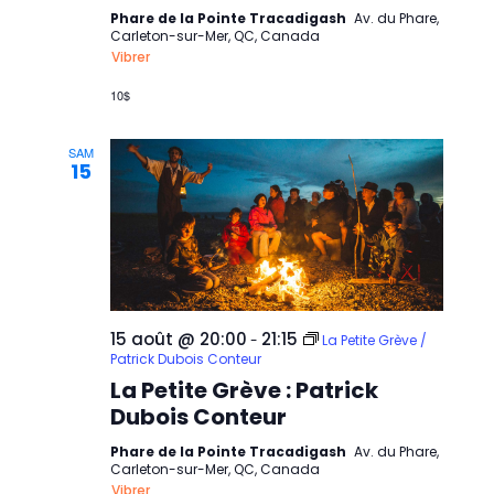
Phare de la Pointe Tracadigash
Av. du Phare,
Carleton-sur-Mer, QC, Canada
Vibrer
10$
SAM
15
15 août @ 20:00
21:15
-
La Petite Grève /
Patrick Dubois Conteur
La Petite Grève : Patrick
Dubois Conteur
Phare de la Pointe Tracadigash
Av. du Phare,
Carleton-sur-Mer, QC, Canada
Vibrer