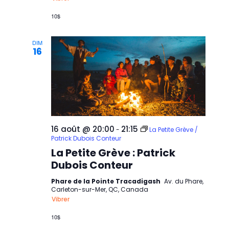
10$
DIM
16
16 août @ 20:00
21:15
-
La Petite Grève /
Patrick Dubois Conteur
La Petite Grève : Patrick
Dubois Conteur
Phare de la Pointe Tracadigash
Av. du Phare,
Carleton-sur-Mer, QC, Canada
Vibrer
10$