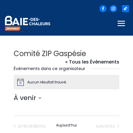
Comité ZIP Gaspésie
« Tous les Évènements
Évènements dans ce organisateur
Aucun résultat trouvé.
Notice
À venir
Sélectionnez
une
date.
Évènements
Évènements
précédents
Aujourd’hui
suivants