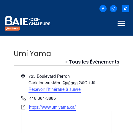
Umi Yama
« Tous les Évènements
Adresse
725 Boulevard Perron
Carleton-sur-Mer
,
Québec
G0C 1J0
Recevoir l’Itinéraire à suivre
Téléphone
418 364-3885
Site
https://www.umiyama.ca/
web