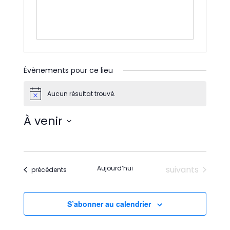
Évènements pour ce lieu
Aucun résultat trouvé.
Notice
À venir
Sélectionnez
une
date.
Évènements
Aujourd’hui
suivants
Évènements
précédents
S’abonner au calendrier