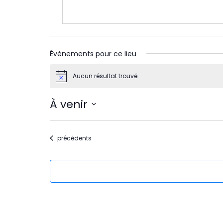
Évènements pour ce lieu
Aucun résultat trouvé.
Notice
À venir
Sélectionnez
une
Évènements
précédents
date.