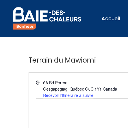
Accueil
Terrain du Mawiomi
Adresse
6A Bd Perron
Gesgapegiag
,
Québec
G0C 1Y1
Canada
Recevoir l’Itinéraire à suivre