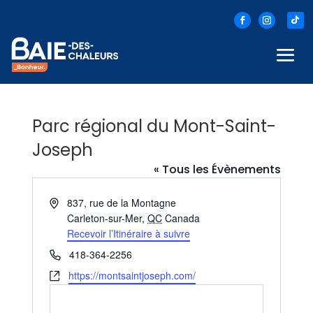
Parc régional du Mont-Saint-
Joseph
« Tous les Évènements
Adresse
837, rue de la Montagne
Carleton-sur-Mer
,
QC
Canada
Recevoir l’Itinéraire à suivre
Téléphone
418-364-2256
Site
https://montsaintjoseph.com/
web