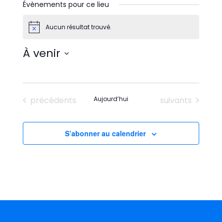
Évènements pour ce lieu
Aucun résultat trouvé.
Notice
À venir
Sélectionnez
une
date.
Évènements
Évènements
précédents
Aujourd’hui
suivants
S’abonner au calendrier