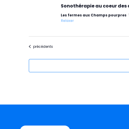
Sonothérapie au coeur des
Les fermes aux Champs pourpres
Relaxer
Évènements
précédents