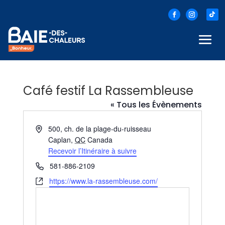
Café festif La Rassembleuse
« Tous les Évènements
Adresse
500, ch. de la plage-du-ruisseau
Caplan
,
QC
Canada
Recevoir l’Itinéraire à suivre
Téléphone
581-886-2109
Site
https://www.la-rassembleuse.com/
web