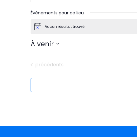
Évènements pour ce lieu
Aucun résultat trouvé.
Notice
À venir
Sélectionnez
une
Évènements
précédents
date.