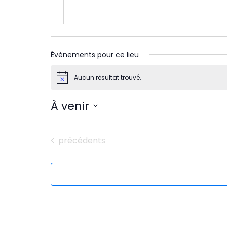
Évènements pour ce lieu
Aucun résultat trouvé.
Notice
À venir
Sélectionnez
une
Évènements
précédents
date.