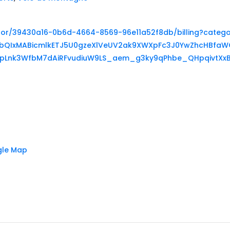
ator/39430a16-0b6d-4664-8569-96e11a52f8db/billing?catego
2FlbQIxMABicmlkETJ5U0gzeXlVeUV2ak9XWXpFc3J0YwZhcHB
0IpLnk3WfbM7dAiRFvudiuW9LS_aem_g3ky9qPhbe_QHpqivtXx
gle Map