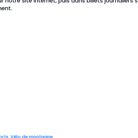
notre site internet, puis dans billets journaliers s
ment.
orts
,
Vélo de montagne