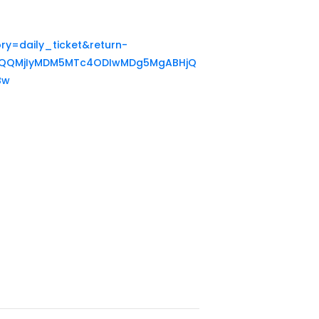
ry=daily_ticket&return-
faWQQMjIyMDM5MTc4ODIwMDg5MgABHjQ
Bw