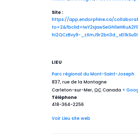
Site :
https://app.endorphine.ca/collabor
to=2&fbclid=IwY2xjawSeGhlleHRuA
hI2QCzBvy9-_zXmJ9r2bn3d_xEI1kSu
LIEU
Parc régional du Mont-Saint-Joseph
837, rue de la Montagne
Carleton-sur-Mer
,
QC
Canada
+ Goo
Téléphone
418-364-2256
Voir Lieu site web