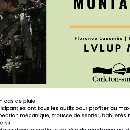
 en cas de pluie
icipant.es
ont tous les outils pour profiter au m
nspection mécanique, trousse de sentier, habiletés
isir !
ts.es
dans la pratique du vélo de montagne qui d