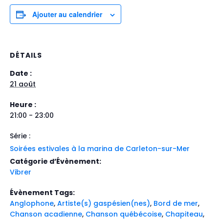
Ajouter au calendrier
DÉTAILS
Date :
21 août
Heure :
21:00 - 23:00
Série :
Soirées estivales à la marina de Carleton-sur-Mer
Catégorie d’Évènement:
Vibrer
Évènement Tags:
Anglophone
,
Artiste(s) gaspésien(nes)
,
Bord de mer
,
Chanson acadienne
,
Chanson québécoise
,
Chapiteau
,