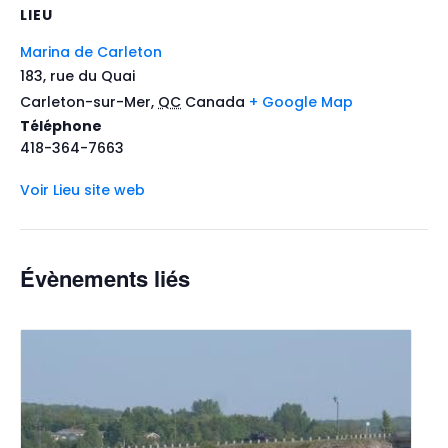
LIEU
Marina de Carleton
183, rue du Quai
Carleton-sur-Mer
,
QC
Canada
+ Google Map
Téléphone
418-364-7663
Voir Lieu site web
Évènements liés