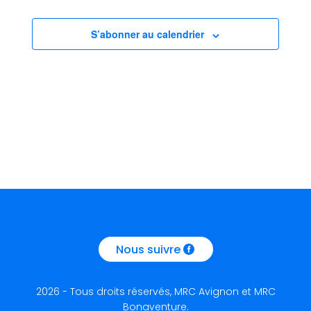
de
vues
S’abonner au calendrier
Évèneme
Nous suivre
2026 - Tous droits réservés, MRC Avignon et MRC
Bonaventure.