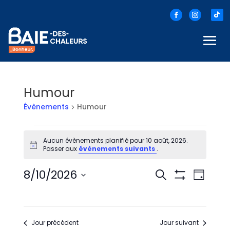
Humour
Évènements
Humour
Évènements
Aucun évènements planifié pour 10 août, 2026.
for
Notice
Passer aux
évènements suivants
.
10
Recherc
Nav
8/10/2026
Recherche
Jour
Montrer
Sélectionnez
de
août,
et
Les
une
Filtres
vue
date.
2026
navigati
Évè
Jour précédent
Jour suivant