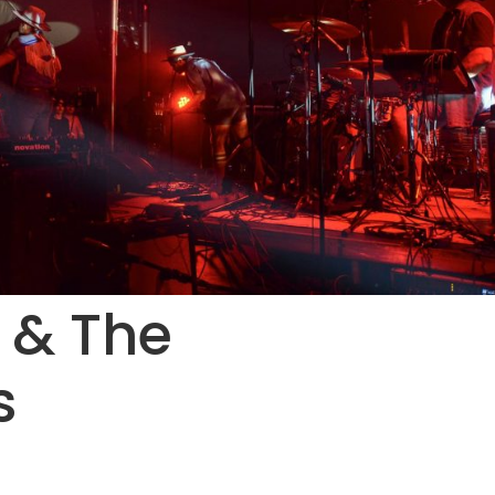
 & The
s