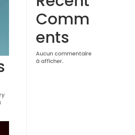
Recent
Comm
ents
Aucun commentaire
s
à afficher.
ry
x