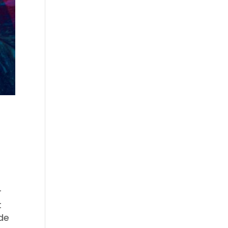
r
t
de