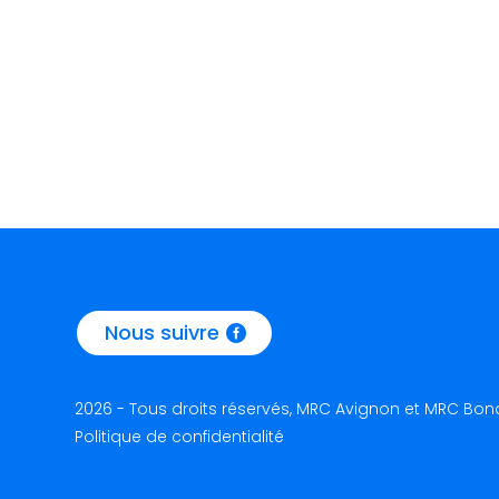
l
a
d
a
t
e
Nous suivre
2026 - Tous droits réservés, MRC Avignon et MRC Bon
Politique de confidentialité