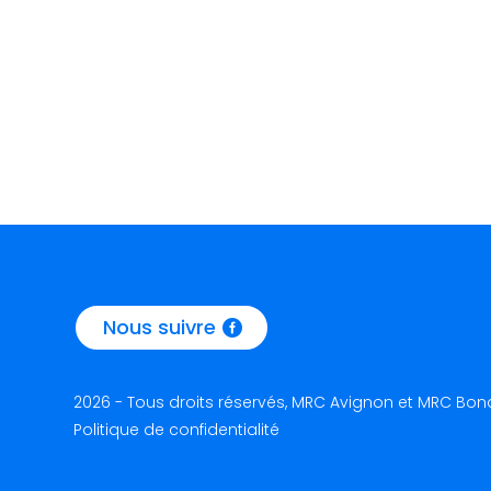
l
a
d
a
t
e
Nous suivre
2026 - Tous droits réservés, MRC Avignon et MRC Bon
Politique de confidentialité