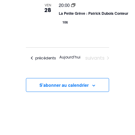
e
e
20:00
VEN
s
28
s
La Petite Grève : Patrick Dubois Conteur
É
v
10$
É
è
n
v
e
m
è
e
n
n
Évènements
Aujourd’hui
suivants
Évènements
précédents
t
e
s
m
e
S’abonner au calendrier
n
t