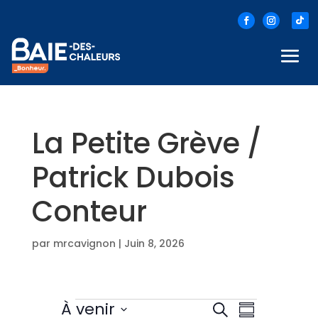
La Petite Grève /
Patrick Dubois
Conteur
par
mrcavignon
|
Juin 8, 2026
Évènements
N
R
À venir
R
R