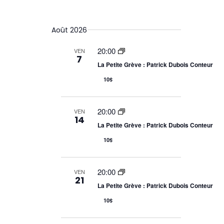
e
S
e
a
c
é
é
h
c
s
v
l
e
Août 2026
h
u
e
r
i
e
c
c
m
20:00
VEN
r
h
7
g
t
é
La Petite Grève : Patrick Dubois Conteur
e
c
i
a
e
10$
h
o
t
t
n
e
n
n
a
i
20:00
VEN
v
e
14
i
La Petite Grève : Patrick Dubois Conteur
z
o
g
l
10$
a
n
a
t
d
d
i
a
o
20:00
VEN
e
21
n
t
La Petite Grève : Patrick Dubois Conteur
d
e
v
e
10$
v
u
u