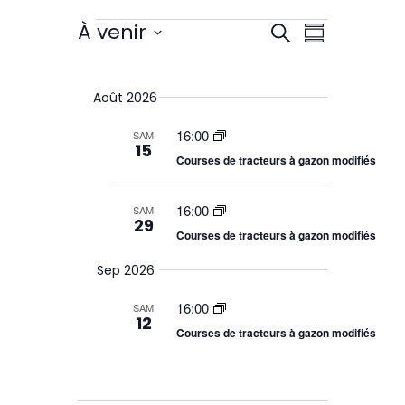
Évènements
N
R
À venir
R
R
e
S
e
a
c
é
é
h
c
s
v
l
e
Août 2026
h
u
e
r
i
e
c
c
m
16:00
SAM
r
h
15
g
t
é
Courses de tracteurs à gazon modifiés
e
c
i
a
e
h
o
t
16:00
t
n
SAM
e
n
29
n
a
Courses de tracteurs à gazon modifiés
i
v
e
i
Sep 2026
z
o
g
l
a
n
16:00
SAM
a
t
12
d
d
Courses de tracteurs à gazon modifiés
i
a
o
e
n
t
d
e
v