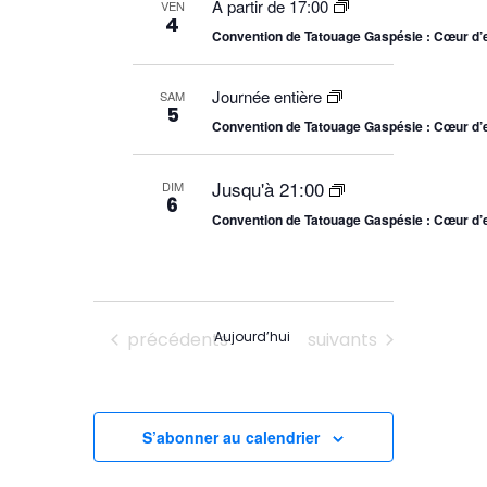
c
c
m
A partir de 17:00
VEN
r
h
4
g
t
é
Convention de Tatouage Gaspésie : Cœur d’
e
c
i
a
e
h
o
t
Journée entière
t
n
SAM
e
n
5
n
a
Convention de Tatouage Gaspésie : Cœur d’
i
v
e
i
z
o
g
Jusqu'à 21:00
DIM
l
6
a
n
a
Convention de Tatouage Gaspésie : Cœur d’
t
d
d
i
a
o
e
n
t
d
e
v
e
Évènements
Évènements
précédents
Aujourd’hui
suivants
v
u
u
e
e
s
s
É
S’abonner au calendrier
v
É
è