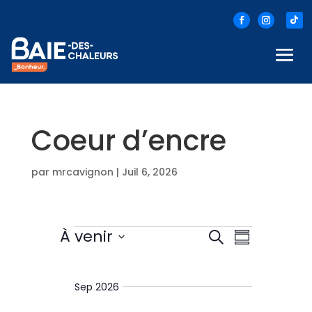
Coeur d’encre
par
mrcavignon
|
Juil 6, 2026
Évènements
N
R
À venir
R
R
e
S
e
a
c
é
é
h
c
s
v
l
e
Sep 2026
h
u
e
r
i
e