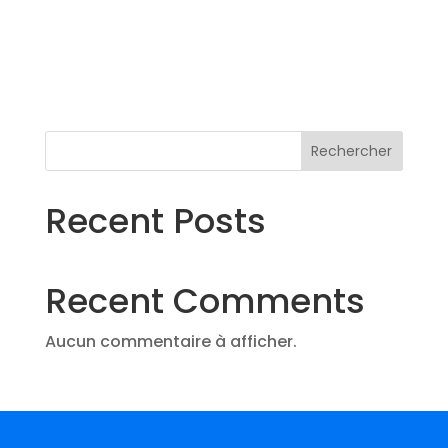
n
v
e
m
è
e
n
n
t
e
s
m
Rechercher
e
Recent Posts
n
t
Recent Comments
Aucun commentaire à afficher.