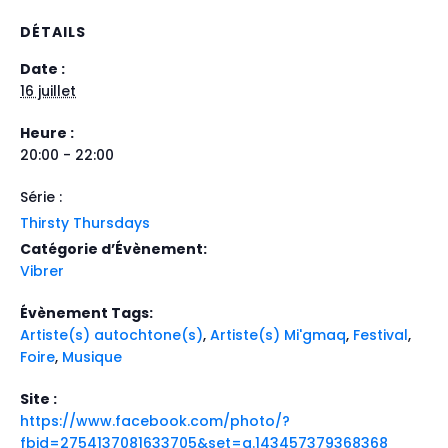
DÉTAILS
Date :
16 juillet
Heure :
20:00 - 22:00
Série :
Thirsty Thursdays
Catégorie d’Évènement:
Vibrer
Évènement Tags:
Artiste(s) autochtone(s)
,
Artiste(s) Mi'gmaq
,
Festival
,
Foire
,
Musique
Site :
https://www.facebook.com/photo/?
fbid=2754137081633705&set=a.143457379368368