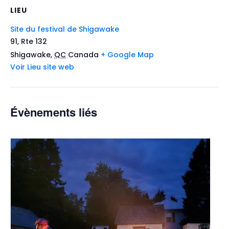
LIEU
Site du festival de Shigawake
91, Rte 132
Shigawake
,
QC
Canada
+ Google Map
Voir Lieu site web
Évènements liés