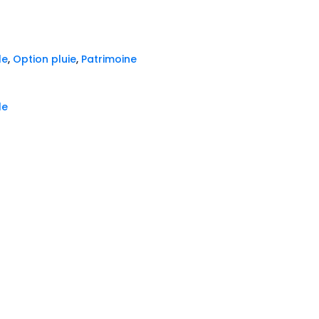
le
,
Option pluie
,
Patrimoine
le