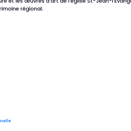
ture et les œuvres d’art de
l’église St-Jean-l’Évan
rimoine régional.
velle