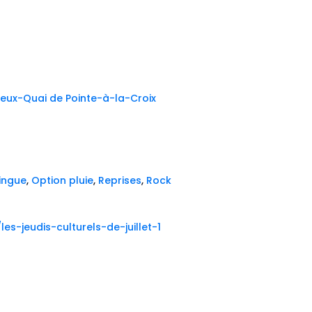
 Vieux-Quai de Pointe-à-la-Croix
lingue
,
Option pluie
,
Reprises
,
Rock
es-jeudis-culturels-de-juillet-1