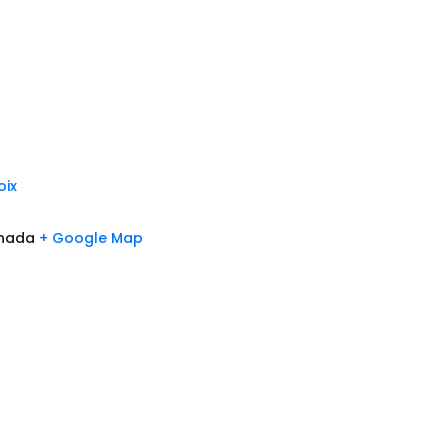
oix
nada
+ Google Map