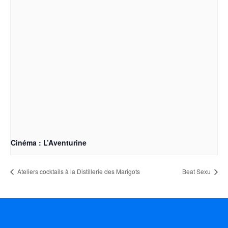
Cinéma : L’Aventurine
9 août @ 20:15
-
22:00
Ateliers cocktails à la Distillerie des Marigots
Beat Sexu