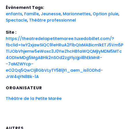
Évènement Tags:
enfants
,
Famille
,
Jeunesse
,
Marionnettes
,
Option pluie
,
Spectacle
,
Théâtre professionnel
Site :
https://theatredelapetitemaree.tuxedobillet.com/?
fbclid=IwY2xjawSiQC9leHRuA2FlbQIxMABicmlkETJ5Vm5P
TlJObVhjemw5eWoxc3J0YwZhcHBfaWQQMjIyMDM5MTc
4ODIwMDg5MgABHk2nSOd2zgYiyzjpi8hEkMnR-
-7aMZWYcp-
eO2Qq5QwCIj8GbVLyTY5BljYI_aem_isi1ODhd-
JrW4qYN8Bk-1A
ORGANISATEUR
Théâtre de la Petite Marée
AUTRES