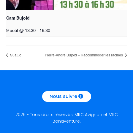
Cam Bujold
9 août @ 13:30
-
16:30
SuaGo
Pierre-André Bujold – Raccommoder les racines
Nous suivre
2026 - Tous droits réservés, MRC Avignon et MRC
Bonaventure.