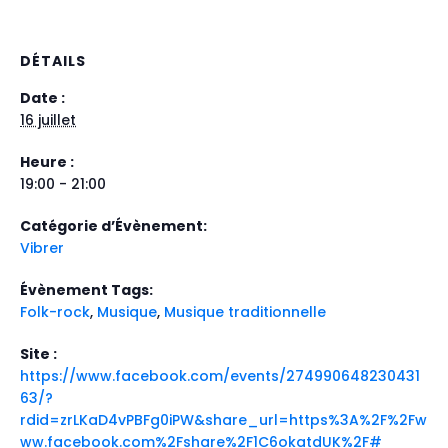
DÉTAILS
Date :
16 juillet
Heure :
19:00 - 21:00
Catégorie d’Évènement:
Vibrer
Évènement Tags:
Folk-rock
,
Musique
,
Musique traditionnelle
Site :
https://www.facebook.com/events/274990648230431
63/?
rdid=zrLKaD4vPBFg0iPW&share_url=https%3A%2F%2Fw
ww.facebook.com%2Fshare%2F1C6okatdUK%2F#