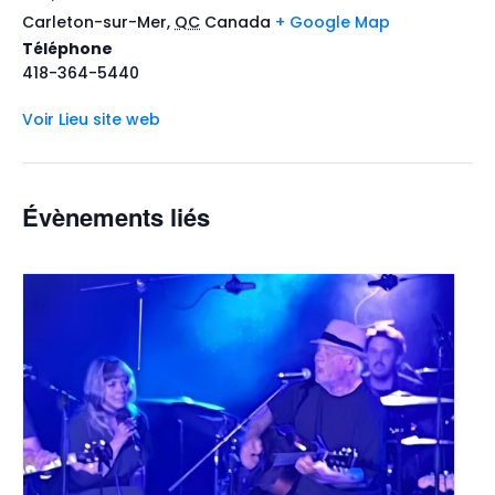
Carleton-sur-Mer
,
QC
Canada
+ Google Map
Téléphone
418-364-5440
Voir Lieu site web
Évènements liés