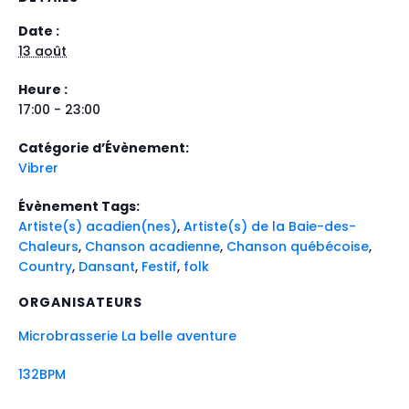
Date :
13 août
Heure :
17:00 - 23:00
Catégorie d’Évènement:
Vibrer
Évènement Tags:
Artiste(s) acadien(nes)
,
Artiste(s) de la Baie-des-
Chaleurs
,
Chanson acadienne
,
Chanson québécoise
,
Country
,
Dansant
,
Festif
,
folk
ORGANISATEURS
Microbrasserie La belle aventure
132BPM