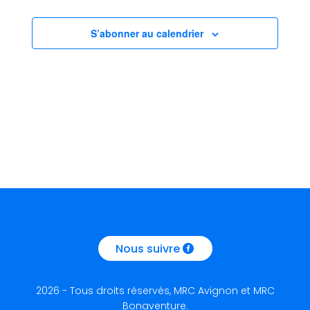
de
vues
S’abonner au calendrier
Évèneme
Nous suivre
2026 - Tous droits réservés, MRC Avignon et MRC
Bonaventure.