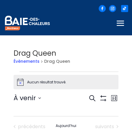
Drag Queen
Évènements
Drag Queen
Évènements
Aucun résultat trouvé.
Notice
Recherc
Nav
À venir
Recherche
Liste
Montrer
Sélectionnez
de
et
Les
une
Filtres
vue
date.
navigati
Évènements
Évènements
Évè
précédents
Aujourd’hui
suivants